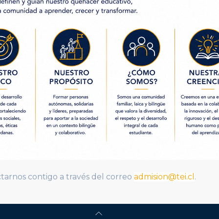
arnos contigo a través del correo
admision@tei.cl
.