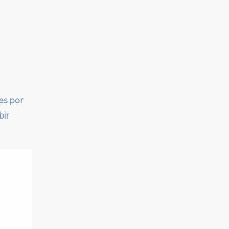
es por
bir