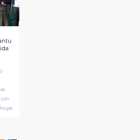
antu
ida
 y
a
las
 con
 hogar.