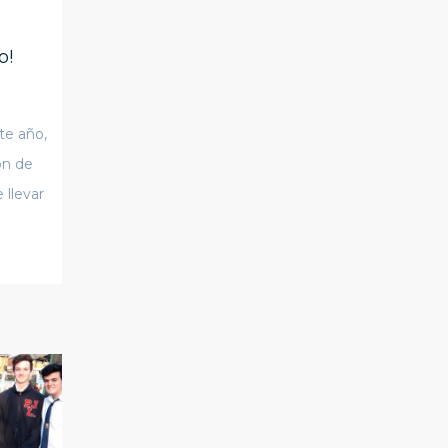
o!
te año,
ón de
 llevar