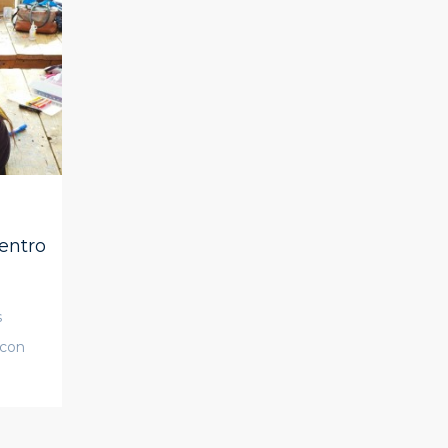
Centro
s
 con