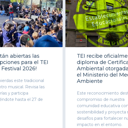
stán abiertas las
TEI recibe oficialm
ipciones para el TEI
diploma de Certific
 Festival 2026!
Ambiental otorgada
el Ministerio del Me
ierdas este tradicional
Ambiente
ro musical. Revisa las
ías y participa
Este reconocimiento dest
iéndote hasta el 27 de
compromiso de nuestra
comunidad educativa con
sostenibilidad y proyecta
desafíos para fortalecer n
impacto en el entorno.