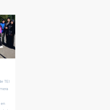
de TEI
imera
 en