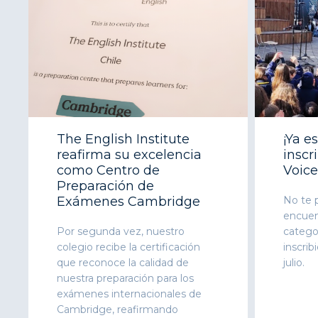
The English Institute
¡Ya e
reafirma su excelencia
inscr
como Centro de
Voice
Preparación de
Exámenes Cambridge
No te p
encuent
Por segunda vez, nuestro
categor
colegio recibe la certificación
inscrib
que reconoce la calidad de
julio.
nuestra preparación para los
exámenes internacionales de
Cambridge, reafirmando