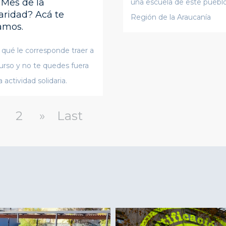
 Mes de la
una escuela de este pueblo
aridad? Acá te
Región de la Araucanía
amos.
 qué le corresponde traer a
urso y no te quedes fuera
 actividad solidaria.
2
»
Last