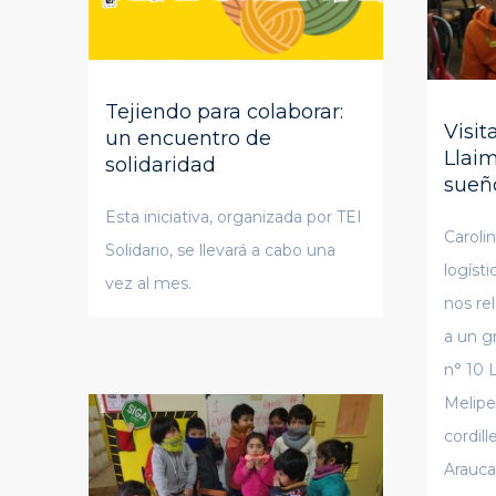
Tejiendo para colaborar:
Visit
un encuentro de
Llai
solidaridad
sueñ
Esta iniciativa, organizada por TEI
Caroli
Solidario, se llevará a cabo una
logísti
vez al mes.
nos rel
a un g
n° 10 
Melipe
cordill
Arauca