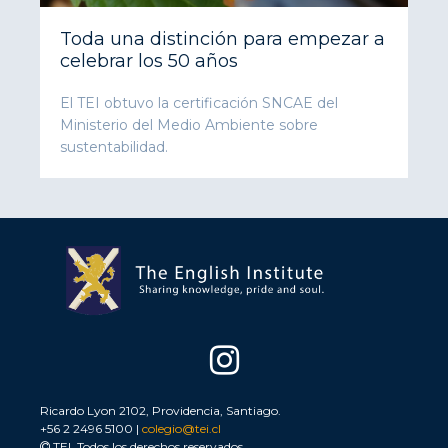
Toda una distinción para empezar a
celebrar los 50 años
El TEI obtuvo la certificación SNCAE del
Ministerio del Medio Ambiente sobre
sustentabilidad.
Ricardo Lyon 2102, Providencia, Santiago.
+56 2 2496 5100 |
colegio@tei.cl
TEI. Todos los derechos reservados.