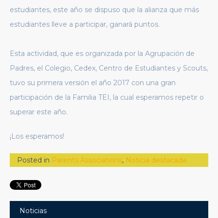
estudiantes, este año se dispuso que la alianza que más
estudiantes lleve a participar, ganará puntos.
Esta actividad, que es organizada por la Agrupación de
Padres, el Colegio, Cedex, Centro de Estudiantes y Scouts,
tuvo su primera versión el año 2017 con una gran
participación de la Familia TEI, la cual esperamos repetir o
superar este año.
¡Los esperamos!
Posted in
Parents Associations
,
Noticia destacada
Noticias