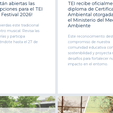
stán abiertas las
TEI recibe oficialm
ipciones para el TEI
diploma de Certific
 Festival 2026!
Ambiental otorgada
el Ministerio del Me
ierdas este tradicional
Ambiente
ro musical. Revisa las
ías y participa
Este reconocimiento dest
iéndote hasta el 27 de
compromiso de nuestra
comunidad educativa con
sostenibilidad y proyecta
desafíos para fortalecer n
impacto en el entorno.