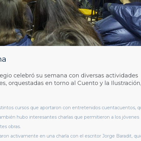
na
legio celebró su semana con diversas actividades
les, orquestadas en torno al Cuento y la Ilustració
istintos cursos que aportaron con entretenidos cuentacuentos, 
También hubo interesantes charlas que permitieron a los jóvenes
tes obras.
aron activamente en una charla con el escritor Jorge Baradit, qu