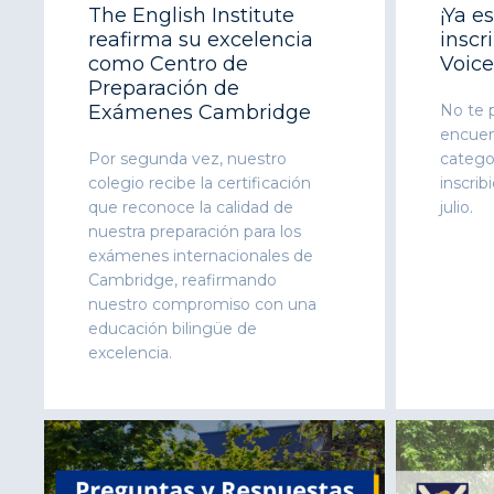
The English Institute
¡Ya e
reafirma su excelencia
inscr
como Centro de
Voice
Preparación de
Exámenes Cambridge
No te p
encuent
Por segunda vez, nuestro
categor
colegio recibe la certificación
inscrib
que reconoce la calidad de
julio.
nuestra preparación para los
exámenes internacionales de
Cambridge, reafirmando
nuestro compromiso con una
educación bilingüe de
excelencia.