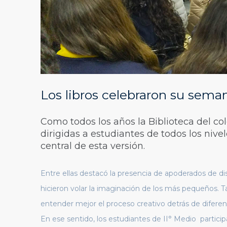
Los libros celebraron su sema
Como todos los años la Biblioteca del co
dirigidas a estudiantes de todos los nive
central de esta versión.
Entre ellas destacó la presencia de apoderados de d
hicieron volar la imaginación de los más pequeños. 
entender mejor el proceso creativo detrás de diferen
En ese sentido, los estudiantes de II° Medio particip