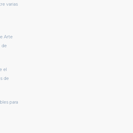
re varias
de Arte
a de
e el
es de
bles para