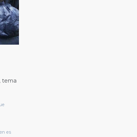
n, tema
que
ien es