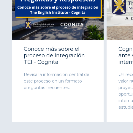
Conoce más sobre el
Cogni
proceso de integración
ante
TEI - Cognita
inter
Revisa la información central de
Un rec
este proceso en un formato
valor n
preguntas frecuentes.
proyec
oportu
interna
estudi