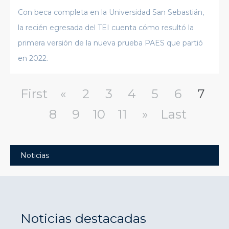
Con beca completa en la Universidad San Sebastián,
la recién egresada del TEI cuenta cómo resultó la
primera versión de la nueva prueba PAES que partió
en 2022.
First
«
2
3
4
5
6
7
8
9
10
11
»
Last
Noticias
Noticias destacadas